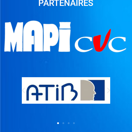
PARTENAIRES
A
G
E
&
E
N
T
R
E
T
I
E
N
C