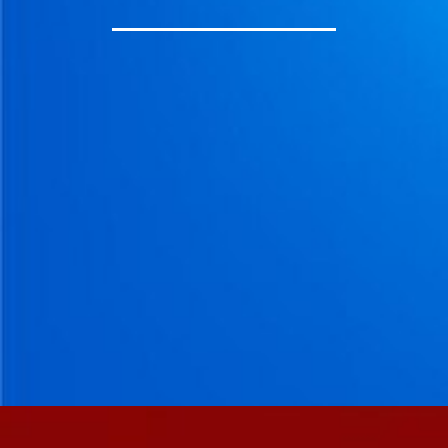
H
A
U
F
F
A
G
E
V
E
N
T
I
L