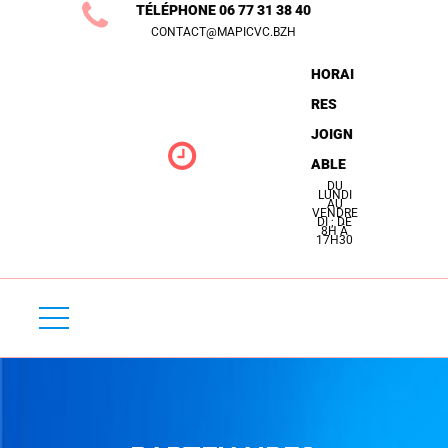
TÉLÉPHONE 06 77 31 38 40
N
CONTACT@MAPICVC.BZH
S
HORAI
E
RES
R
JOIGN
V
ABLE
I
DU
LUNDI
C
AU
VENDRE
DI ; DE
E
8H À
17H30
D
É
P
A
N
N