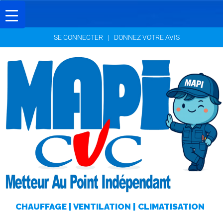
SE CONNECTER
DONNEZ VOTRE AVIS
A
C
C
U
E
I
L
M
I
S
E
CHAUFFAGE | VENTILATION | CLIMATISATION
E