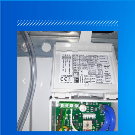
A
G
E
&
E
N
T
R
E
T
I
E
N
C