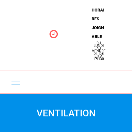
N
HORAI
S
RES
E
JOIGN
R
ABLE
V
DU
LUNDI
AU
VENDRE
I
DI ; DE
8H À
17H30
C
E
D
É
P
VENTILATION
A
N
N