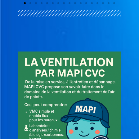
H
A
U
F
F
A
G
E
V
E
N
T
I
L