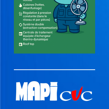
A
T
I
O
N
C
L
I
M
A
T
I
S
A
T