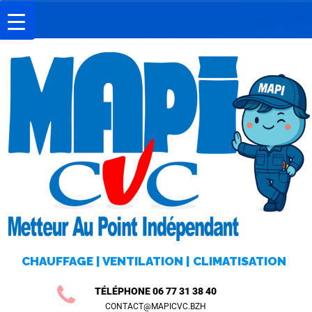
A
C
C
U
E
I
L
M
I
CHAUFFAGE | VENTILATION | CLIMATISATION
S
E
TÉLÉPHONE 06 77 31 38 40
CONTACT@MAPICVC.BZH
E