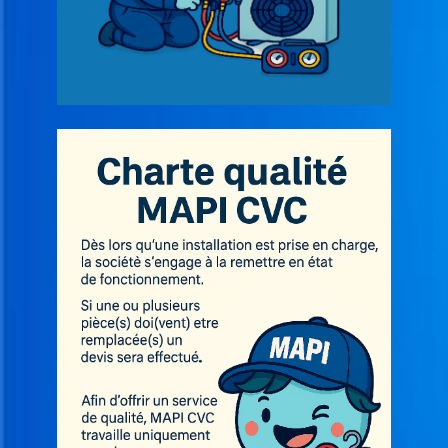
H
A
U
F
F
A
G
E
V
E
N
T
I
L