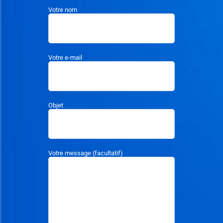
Votre nom
I
O
N
Votre e-mail
Objet
Votre message (facultatif)