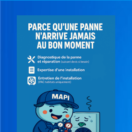
A
G
E
&
E
N
T
R
E
T
I
E
N
C