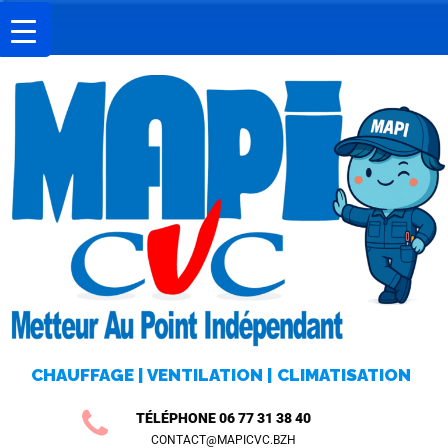
A
C
C
U
E
I
L
M
I
CHAUFFAGE | VENTILATION | CLIMATISATION
S
E
TÉLÉPHONE 06 77 31 38 40
CONTACT@MAPICVC.BZH
E