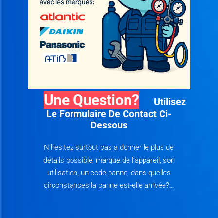
A
T
I
O
N
C
Une Question?
L
Utilisez
Le Formulaire De Contact Ci-
I
Dessous
M
A
N’hésitez surtout pas à donner le plus de
T
détails possible: marque de l’appareil, son
I
utilisation, un code panne, dans quelles
circonstances la panne est-elle arrivée?…
S
A
T