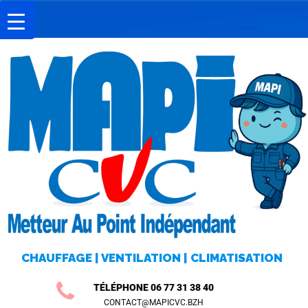
A
C
C
U
E
I
L
M
I
CHAUFFAGE | VENTILATION | CLIMATISATION
S
E
TÉLÉPHONE 06 77 31 38 40
CONTACT@MAPICVC.BZH
E