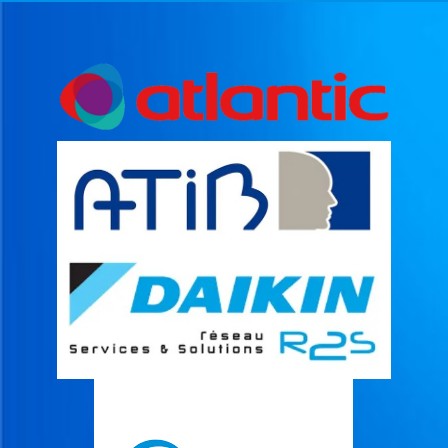
A
G
E
&
E
N
T
R
E
T
I
E
N
C