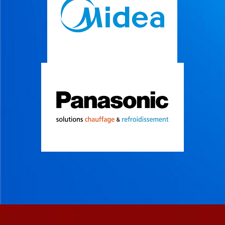
H
A
U
F
F
A
G
E
V
E
N
T
I
L