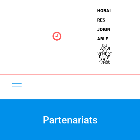
N
HORAI
S
RES
E
JOIGN
R
ABLE
V
DU
LUNDI
AU
VENDRE
I
DI ; DE
8H À
17H30
C
E
D
É
P
Partenariats
A
N
N